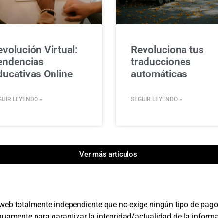
evolución Virtual:
Revoluciona tus
endencias
traducciones
ducativas Online
automáticas
GUIR LEYENDO »
SEGUIR LEYENDO »
Ver más artículos
 web totalmente independiente que no exige ningún tipo de pago 
nuamente para garantizar la integridad/actualidad de la informa