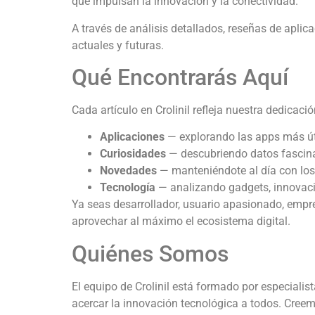
que impulsan la innovación y la conectividad.
A través de análisis detallados, reseñas de apli
actuales y futuras.
Qué Encontrarás Aquí
Cada artículo en Crolinil refleja nuestra dedicaci
Aplicaciones
— explorando las apps más út
Curiosidades
— descubriendo datos fascina
Novedades
— manteniéndote al día con los 
Tecnología
— analizando gadgets, innovaci
Ya seas desarrollador, usuario apasionado, empren
aprovechar al máximo el ecosistema digital.
Quiénes Somos
El equipo de Crolinil está formado por especialis
acercar la innovación tecnológica a todos. Creem