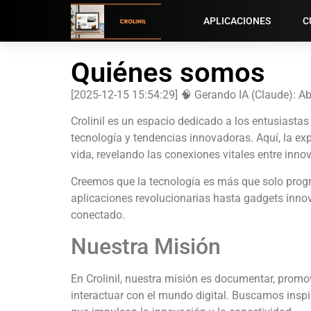
APLICACIONES
C
Quiénes somos
[2025-12-15 15:54:29] 🧠 Gerando IA (Claude): A
Crolinil es un espacio dedicado a los entusiastas
tecnología y tendencias innovadoras. Aquí, la ex
vida, revelando las conexiones vitales entre inno
Creemos que la tecnología es más que solo progres
aplicaciones revolucionarias hasta gadgets inno
conectado.
Nuestra Misión
En Crolinil, nuestra misión es documentar, prom
interactuar con el mundo digital. Buscamos inspi