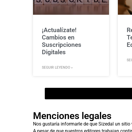
¡Actualízate!
R
Cambios en
T
Suscripciones
E
Digitales
SE
SEGUIR LEYENDO »
Menciones legales
Nos gustaría informarle de que Sizedal un sitio
A pesar de que nuestros editores trabajan conti