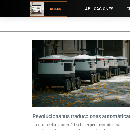
APLICACIONES
C
Revoluciona tus traducciones automática
La traducción automática ha experimentado una